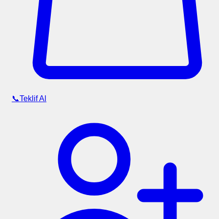
📞
Teklif Al