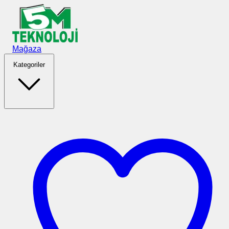
Ana içeriğe geç
Mağaza
Kategoriler